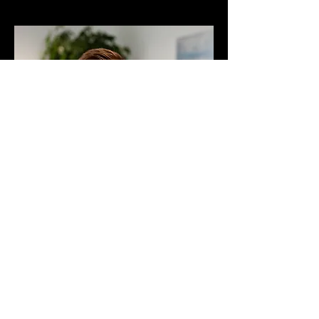
Alexander Knjazev
Kaufmann / Reparatur & Service
Tel.: + 49 6561 / 954051
eMail:
a.knjazev@kurth-elektro.de