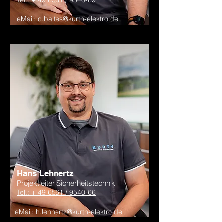
Tel.: + 49 6561 / 9540-69
eMail: c
.baltes@kurth-elektro.de
Hans Lehnertz
Projektleiter Sicherheitstechnik
Tel.: + 49 6561 / 9540-66
eMail: h.lehnertz@kurth-elektro.de